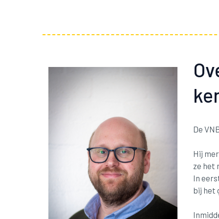
Ove
ke
De VNB
Hij mer
ze het 
In eers
bij het
Inmidde