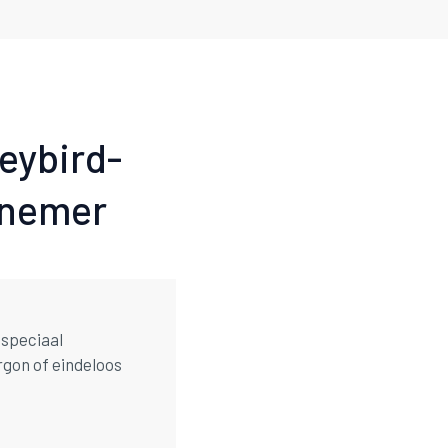
eybird-
rnemer
 speciaal
rgon of eindeloos