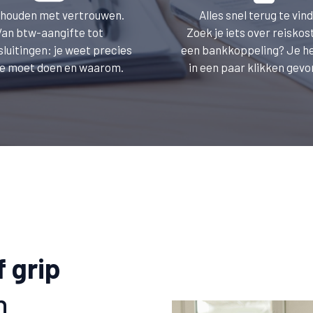
houden met vertrouwen.
Alles snel terug te vin
Van btw-aangifte tot
Zoek je iets over reiskos
sluitingen: je weet precies
een bankkoppeling? Je h
je moet doen en waarom.
in een paar klikken gev
f grip
n