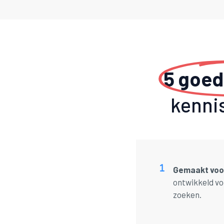
5 goe
kenni
Gemaakt voor
ontwikkeld vo
zoeken.