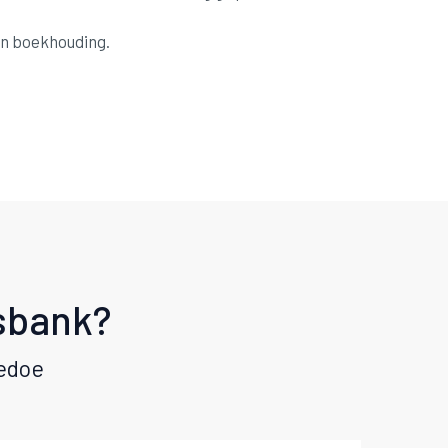
en boekhouding.
sbank?
gedoe