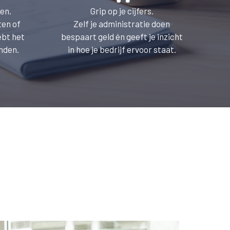
den.
Grip op je cijfers.
ten of
Zelf je administratie doen
ebt het
bespaart geld én geeft je inzicht
onden.
in hoe je bedrijf ervoor staat.