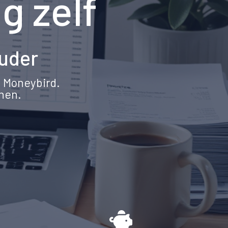
g zelf
ouder
n Moneybird.
nnen.