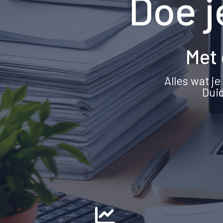
Doe j
Met 
Alles wat j
Duid